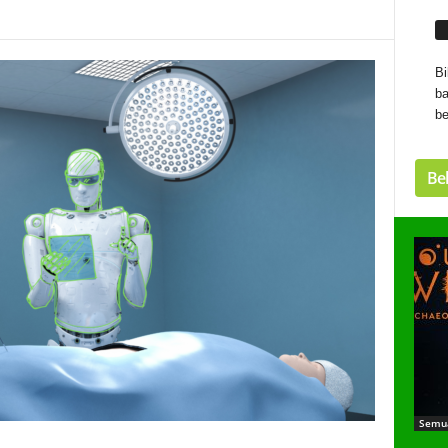
Bi
ba
be
Bel
Semu