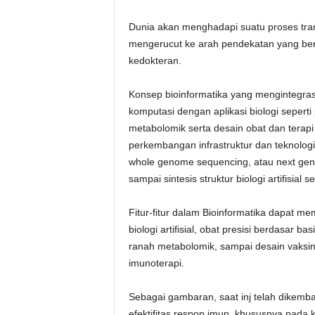
Dunia akan menghadapi suatu proses trans
mengerucut ke arah pendekatan yang bersi
kedokteran.
Konsep bioinformatika yang mengintegrasi
komputasi dengan aplikasi biologi sepert
metabolomik serta desain obat dan terapi
perkembangan infrastruktur dan teknolog
whole genome sequencing, atau next gener
sampai sintesis struktur biologi artifisial s
Fitur-fitur dalam Bioinformatika dapat me
biologi artifisial, obat presisi berdasar b
ranah metabolomik, sampai desain vaksin 
imunoterapi.
Sebagai gambaran, saat inj telah dikemba
efektifitas respon imun, khususnya pada 