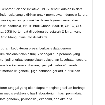
enome Science Initiative. BGSi sendiri adalah inisiatif
i Indonesia yang didirikan untuk membawa Indonesia ke era
ikan kapasitas genomik ke dalam layanan kesehatan.
lik Indonesia, HE. Ir. Budi Gunadi Sadikin, CHFC, CLU,
sat BGSi bertempat di gedung bersejarah Eijkman yang
 Cipto Mangunkusumo di Jakarta.
program kedokteran presisi berbasis data genom
um Nasional telah ditunjuk sebagai hub perdana yang
menjadi prioritas pengelolaan pelayanan kesehatan secara
ara lain keganasan/kanker, penyakit infeksi/ menular,
 metabolik, genetik, juga penuaan/geriatri, nutrisi dan
tform tunggal yang akan dapat mengintegrasikan berbagai
 medis elektronik, hasil laboratorium, hasil pemindaian
data genomik, psikososial, ekonomi, dan aktuaria