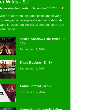
er Wilds – SU
Generation Indonesia
-
September 12, 2024
11
 Wilds adalah sebuah game petualangan yang
di mana pemain menjelajahi sebuah sistem tata
 yang terus mengalami siklus penghancuran dan
taan. Anda...
Sekiro: Shadows Die Twice – R
15+
September 12, 2024
Disco Elysium – D 18+
September 12, 2024
Game Control – R 12+
September 12, 2024
Game Star Wars Jedi: Fallen