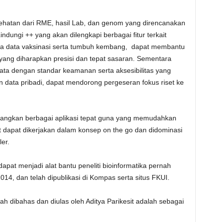
sehatan dari RME, hasil Lab, dan genom yang direncanakan
indungi ++ yang akan dilengkapi berbagai fitur terkait
 juga data vaksinasi serta tumbuh kembang, dapat membantu
 yang diharapkan presisi dan tepat sasaran. Sementara
ata dengan standar keamanan serta aksesibilitas yang
data pribadi, dapat mendorong pergeseran fokus riset ke
embangkan berbagai aplikasi tepat guna yang memudahkan
et dapat dikerjakan dalam konsep on the go dan didominasi
er.
apat menjadi alat bantu peneliti bioinformatika pernah
2014, dan telah dipublikasi di Kompas serta situs FKUI.
ah dibahas dan diulas oleh Aditya Parikesit adalah sebagai