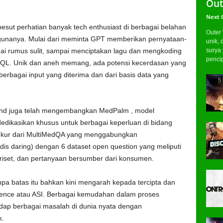
Out
Next 
ut perhatian banyak tech enthusiast di berbagai belahan
Outer
gunanya. Mulai dari meminta GPT memberikan pernyataan-
unik, 
surya
ai rumus sulit, sampai menciptakan lagu dan mengkoding
pencip
SQL. Unik dan aneh memang, ada potensi kecerdasan yang
berbagai input yang diterima dan dari basis data yang
Mind juga telah mengembangkan MedPalm , model
dikasikan khusus untuk berbagai keperluan di bidang
 ukur dari MultiMedQA yang menggabungkan
is daring) dengan 6 dataset open question yang meliputi
, riset, dan pertanyaan bersumber dari konsumen.
pa batas itu bahkan kini mengarah kepada tercipta dan
lligence atau ASI. Berbagai kemudahan dalam proses
dap berbagai masalah di dunia nyata dengan
k.