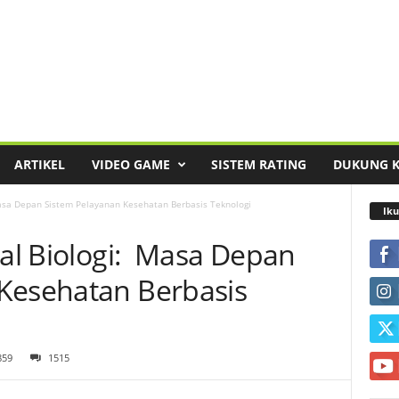
ARTIKEL
VIDEO GAME
SISTEM RATING
DUKUNG 
Masa Depan Sistem Pelayanan Kesehatan Berbasis Teknologi
Iku
ial Biologi: Masa Depan
Kesehatan Berbasis
859
1515