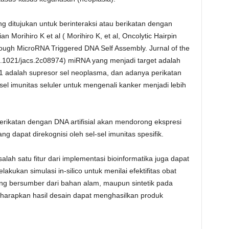
ng ditujukan untuk berinteraksi atau berikatan dengan
 Morihiro K et al ( Morihiro K, et al, Oncolytic Hairpin
rough MicroRNA Triggered DNA Self Assembly. Jurnal of the
.1021/jacs.2c08974) miRNA yang menjadi target adalah
1 adalah supresor sel neoplasma, dan adanya perikatan
el imunitas seluler untuk mengenali kanker menjadi lebih
erikatan dengan DNA artifisial akan mendorong ekspresi
g dapat direkognisi oleh sel-sel imunitas spesifik.
alah satu fitur dari implementasi bioinformatika juga dapat
kukan simulasi in-silico untuk menilai efektifitas obat
yang bersumber dari bahan alam, maupun sintetik pada
iharapkan hasil desain dapat menghasilkan produk