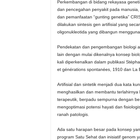
Perkembangan di bidang rekayasa geneti
dan pencegahan penyakit pada manusia, 
dan pemanfaatan “gunting genetika” CRISPR
dilakukan sintesis gen artifisial yang sec
oligonukleotida yang dibangun mengguna
Pendekatan dan pengembangan biologi artif
lain dengan mulai dikenalnya konsep biologi
kali diperkenalkan dalam publikasi Stéph
et générations spontanées, 1910 dan La B
Artifisial dan sintetik menjadi dua kata 
menghasilkan dan membantu terlahirnya 
terapeutik, berpadu sempurna dengan ber
mengoptimasi potensi hayati dan fisiologis
ranah patologis.
Ada satu harapan besar pada konsep yang
program Satu Sehat dan inisiatif genom y