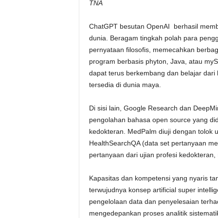
TNA
ChatGPT besutan OpenAI berhasil membes
dunia. Beragam tingkah polah para peng
pernyataan filosofis, memecahkan berbag
program berbasis phyton, Java, atau my
dapat terus berkembang dan belajar dari 
tersedia di dunia maya.
Di sisi lain, Google Research dan Deep
pengolahan bahasa open source yang dide
kedokteran. MedPalm diuji dengan tolok
HealthSearchQA (data set pertanyaan med
pertanyaan dari ujian profesi kedokteran
Kapasitas dan kompetensi yang nyaris tan
terwujudnya konsep artificial super inte
pengelolaan data dan penyelesaian terha
mengedepankan proses analitik sistemati