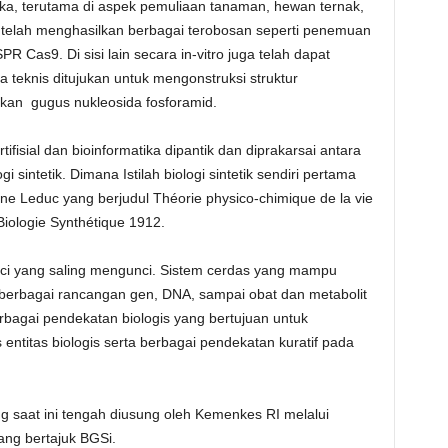
ka, terutama di aspek pemuliaan tanaman, hewan ternak,
telah menghasilkan berbagai terobosan seperti penemuan
 Cas9. Di sisi lain secara in-vitro juga telah dapat
ara teknis ditujukan untuk mengonstruksi struktur
kan gugus nukleosida fosforamid.
isial dan bioinformatika dipantik dan diprakarsai antara
 sintetik. Dimana Istilah biologi sintetik sendiri pertama
ane Leduc yang berjudul Théorie physico-chimique de la vie
iologie Synthétique 1912.
kunci yang saling mengunci. Sistem cerdas yang mampu
berbagai rancangan gen, DNA, sampai obat dan metabolit
bagai pendekatan biologis yang bertujuan untuk
 entitas biologis serta berbagai pendekatan kuratif pada
 saat ini tengah diusung oleh Kemenkes RI melalui
ang bertajuk BGSi.