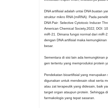
DNA artifisial adalah untai DNA buatan ya
struktur mikro RNA (miRNA). Pada penelitian
DNA Pair: Selective Cytotoxic Inducer Th
American Chemical Society,2022; DOI: 10
miR-21. Dimana fungsi normal dari miR-2
dengan DNA artifisial maka kemungkinan s
besar.
Sementara di sisi lain ada kemungkinan p
gen tertentu yang memproduksi protein yan
Pendekatan bioartifisial yang merupakan s
digunakan untuk mendesain obat serta mela
atau zat terapeutik yang didesain, baik 
target organ ataupun protein. Sehingga d
farmakologis yang tepat sasaran.