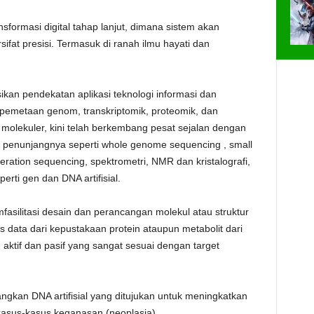
formasi digital tahap lanjut, dimana sistem akan
fat presisi. Termasuk di ranah ilmu hayati dan
kan pendekatan aplikasi teknologi informasi dan
i pemetaan genom, transkriptomik, proteomik, dan
 molekuler, kini telah berkembang pesat sejalan dengan
i penunjangnya seperti whole genome sequencing , small
ation sequencing, spektrometri, NMR dan kristalografi,
eperti gen dan DNA artifisial.
mfasilitasi desain dan perancangan molekul atau struktur
asis data dari kepustakaan protein ataupun metabolit dari
aktif dan pasif yang sangat sesuai dengan target
ngkan DNA artifisial yang ditujukan untuk meningkatkan
kasus-kasus keganasan (neoplasia).