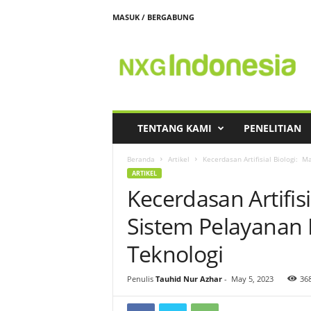
MASUK / BERGABUNG
N
e
x
t
G
e
n
TENTANG KAMI
PENELITIAN
e
r
Beranda
Artikel
Kecerdasan Artifisial Biologi: 
a
ARTIKEL
t
Kecerdasan Artifis
i
o
Sistem Pelayanan 
n
I
Teknologi
n
d
Penulis
Tauhid Nur Azhar
-
May 5, 2023
36
o
n
e