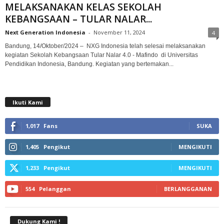
MELAKSANAKAN KELAS SEKOLAH
KEBANGSAAN – TULAR NALAR...
Next Generation Indonesia
-
November 11, 2024
4
Bandung, 14/Oktober/2024 – NXG Indonesia telah selesai melaksanakan
kegiatan Sekolah Kebangsaan Tular Nalar 4.0 - Mafindo di Universitas
Pendidikan Indonesia, Bandung. Kegiatan yang bertemakan...
Ikuti Kami
1,017
Fans
SUKA
1,405
Pengikut
MENGIKUTI
1,233
Pengikut
MENGIKUTI
554
Pelanggan
BERLANGGANAN
Dukung Kami !