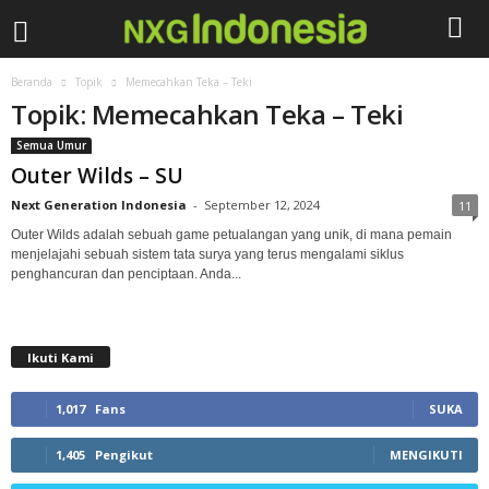
Beranda
Topik
Memecahkan Teka – Teki
Topik: Memecahkan Teka – Teki
Semua Umur
Outer Wilds – SU
Next Generation Indonesia
-
September 12, 2024
11
Outer Wilds adalah sebuah game petualangan yang unik, di mana pemain
menjelajahi sebuah sistem tata surya yang terus mengalami siklus
penghancuran dan penciptaan. Anda...
Ikuti Kami
1,017
Fans
SUKA
1,405
Pengikut
MENGIKUTI