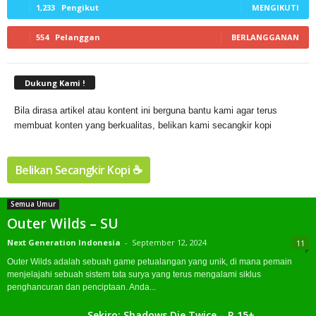
1,233
Pengikut
MENGIKUTI
554
Pelanggan
BERLANGGANAN
Dukung Kami !
Bila dirasa artikel atau kontent ini berguna bantu kami agar terus
membuat konten yang berkualitas, belikan kami secangkir kopi
Belikan Secangkir Kopi ☕️
Semua Umur
Outer Wilds – SU
Next Generation Indonesia
-
September 12, 2024
11
Outer Wilds adalah sebuah game petualangan yang unik, di mana pemain
menjelajahi sebuah sistem tata surya yang terus mengalami siklus
penghancuran dan penciptaan. Anda...
Sekiro: Shadows Die Twice – R 15+