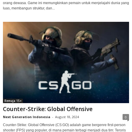
orang dewasa. Game ini memungkinkan pemain untuk menjelajahi dunia yang
luas, membangun struktur, dan...
Remaja 15+
Counter-Strike: Global Offensive
Next Generation Indonesia
-
August 18, 2024
0
Counter-Strike: Global Offensive (CS:GO) adalah game bergenre first-person
shooter (FPS) yang populer, di mana pemain terbagi menjadi dua tim: Teroris