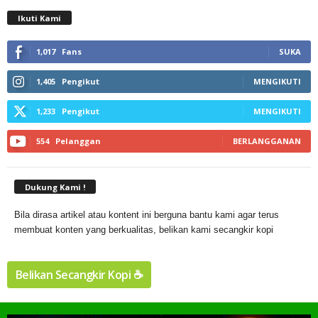
Ikuti Kami
1,017
Fans
SUKA
1,405
Pengikut
MENGIKUTI
1,233
Pengikut
MENGIKUTI
554
Pelanggan
BERLANGGANAN
Dukung Kami !
Bila dirasa artikel atau kontent ini berguna bantu kami agar terus
membuat konten yang berkualitas, belikan kami secangkir kopi
Belikan Secangkir Kopi ☕️