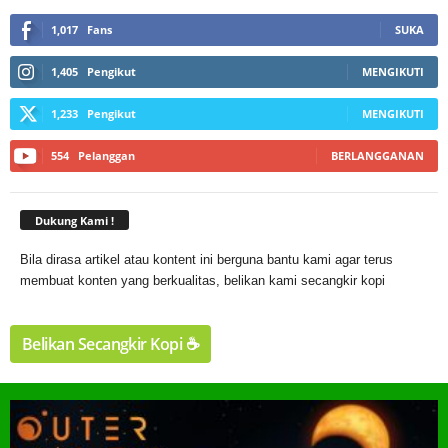
1,017
Fans
SUKA
1,405
Pengikut
MENGIKUTI
1,233
Pengikut
MENGIKUTI
554
Pelanggan
BERLANGGANAN
Dukung Kami !
Bila dirasa artikel atau kontent ini berguna bantu kami agar terus
membuat konten yang berkualitas, belikan kami secangkir kopi
Belikan Secangkir Kopi ☕️