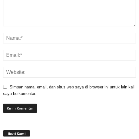
Simpan nama, email, dan situs web saya di browser ini untuk lain kali
saya berkomentar.
Ikuti Kami