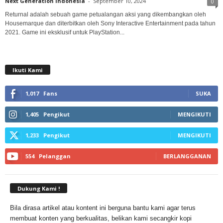
Next Generation Indonesia
-
September 10, 2024
0
Returnal adalah sebuah game petualangan aksi yang dikembangkan oleh
Housemarque dan diterbitkan oleh Sony Interactive Entertainment pada tahun
2021. Game ini eksklusif untuk PlayStation...
Ikuti Kami
1,017
Fans
SUKA
1,405
Pengikut
MENGIKUTI
1,233
Pengikut
MENGIKUTI
554
Pelanggan
BERLANGGANAN
Dukung Kami !
Bila dirasa artikel atau kontent ini berguna bantu kami agar terus
membuat konten yang berkualitas, belikan kami secangkir kopi