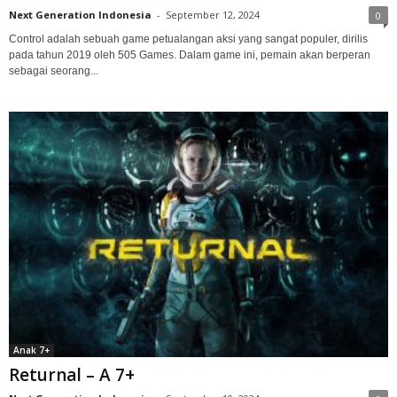
Next Generation Indonesia
-
September 12, 2024
0
Control adalah sebuah game petualangan aksi yang sangat populer, dirilis
pada tahun 2019 oleh 505 Games. Dalam game ini, pemain akan berperan
sebagai seorang...
Anak 7+
Returnal – A 7+