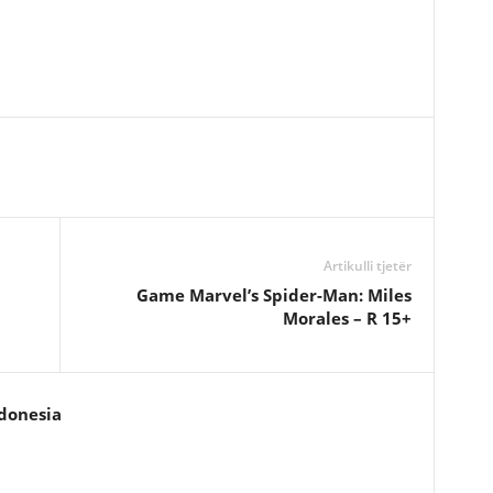
Artikulli tjetër
Game Marvel’s Spider-Man: Miles
Morales – R 15+
donesia