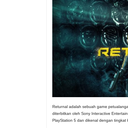
s
i
a
Returnal adalah sebuah game petualang
diterbitkan oleh Sony Interactive Enterta
PlayStation 5 dan dikenal dengan tingkat 