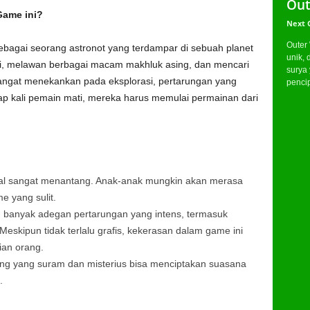
Out
Game ini?
Next 
Outer
bagai seorang astronot yang terdampar di sebuah planet
unik, 
ini, melawan berbagai macam makhluk asing, dan mencari
surya
sangat menekankan pada eksplorasi, pertarungan yang
pencip
iap kali pemain mati, mereka harus memulai permainan dari
al sangat menantang. Anak-anak mungkin akan merasa
me yang sulit.
banyak adegan pertarungan yang intens, termasuk
eskipun tidak terlalu grafis, kekerasan dalam game ini
ian orang.
ing yang suram dan misterius bisa menciptakan suasana
.