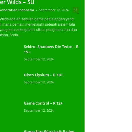
er Wilds – SU
Generation Indonesia
-
September 12, 2024
11
 Wilds adalah sebuah game petualangan yang
di mana pemain menjelajahi sebuah sistem tata
 yang terus mengalami siklus penghancuran dan
taan. Anda...
Sekiro: Shadows Die Twice – R
15+
September 12, 2024
Disco Elysium – D 18+
September 12, 2024
Game Control – R 12+
September 12, 2024
Game Star Wars Jedi: Fallen