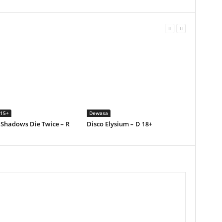
 15+
Dewasa
 Shadows Die Twice – R
Disco Elysium – D 18+