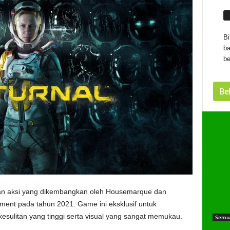
Bi
ba
be
Bel
an aksi yang dikembangkan oleh Housemarque dan
inment pada tahun 2021. Game ini eksklusif untuk
kesulitan yang tinggi serta visual yang sangat memukau.
Semu