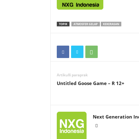
TOPIK
ATMOSFER GELAP
KEKERASAN
Artikulli paraprak
Untitled Goose Game – R 12+
Next Generation In