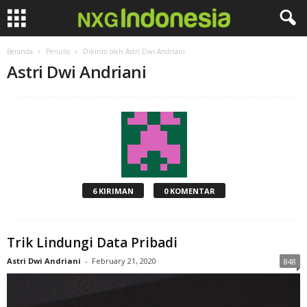
Beranda
Penulis
Dikirim oleh Astri Dwi Andriani
Astri Dwi Andriani
6 KIRIMAN
0 KOMENTAR
Trik Lindungi Data Pribadi
Astri Dwi Andriani
-
February 21, 2020
848